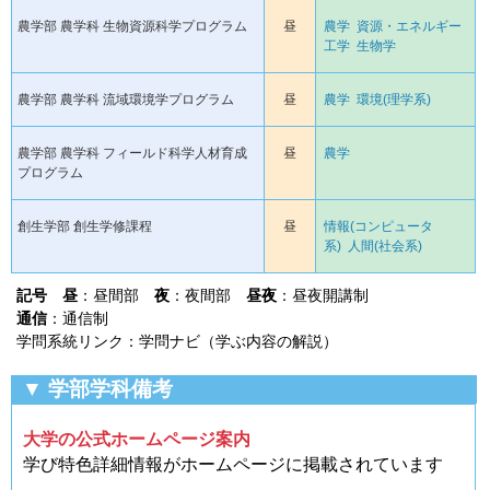
農学部 農学科 生物資源科学プログラム
昼
農学
資源・エネルギー
工学
生物学
農学部 農学科 流域環境学プログラム
昼
農学
環境(理学系)
農学部 農学科 フィールド科学人材育成
昼
農学
プログラム
創生学部 創生学修課程
昼
情報(コンピュータ
系)
人間(社会系)
記号
昼
：昼間部
夜
：夜間部
昼夜
：昼夜開講制
通信
：通信制
学問系統リンク：学問ナビ（学ぶ内容の解説）
▼ 学部学科備考
大学の公式ホームページ案内
学び特色詳細情報がホームページに掲載されています