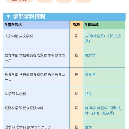
▼ 学部学科情報
学部学科名
課程
学問系統
人文学部 人文学科
昼
人間(社会系)
人間(人文
系)
教育学部 学校教員養成課程 学校教育コ
昼
教育学
ース
教育学部 学校教員養成課程 教科教育コ
昼
教育学
ース
法学部 法学科
昼
法学
経済科学部 総合経済学科
昼
経済学
経営学
国際(法
律・政治・経済系)
理学部 理学科 数学プログラム
昼
数学