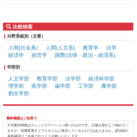
比較検索
分野系統別（主要）
人間(社会系)
人間(人文系)
教育学
法学
経済学
経営学
国際(法律・政治・経済系)
数学
学部別
人文学部
教育学部
法学部
経済科学部
理学部
医学部
歯学部
工学部
農学部
創生学部
最終確認はご自身で
大学案内情報はナレッジステーション調べのものです。正確を期すよう努めてい
ますが、各種変更をリアルタイムに表示しているものではありません。該当校の
最終確認はご自身で行うようお願いいたします。