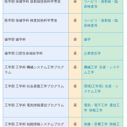
医学部 保健学科 放射線技術科学専攻
昼
リハビリ・放射線・臨
床検査等
医学部 保健学科 検査技術科学専攻
昼
リハビリ・放射線・臨
床検査等
歯学部 歯学科
昼
歯学
歯学部 口腔生命福祉学科
昼
公衆衛生学
工学部 工学科 機械システム工学プログ
昼
機械工学
生産・システ
ラム
ム工学
工学部 工学科 社会基盤工学プログラム
昼
環境(工学系)
生産・シ
ステム工学
工学部 工学科 電気情報通信プログラム
昼
電気・電子工学
通信工
学
情報工学
工学部 工学科 知能情報システムプログ
昼
画像・音響工学
情報工