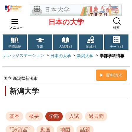
日本の大学
メニュー
検索
学問系統
学部
入試種別
地域別
テーマ別
ナレッジステーション
日本の大学
新潟大学
学部学科情報
資料請求
国立 新潟県新潟市
新潟大学
基本
概要
学部
入試
過去問
オープンキャンパス
動画
地図
話題
説明会