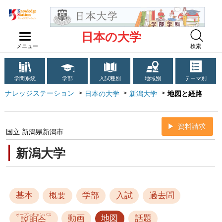
日本の大学
メニュー
検索
学問系統
学部
入試種別
地域別
テーマ別
ナレッジステーション
日本の大学
新潟大学
地図と経路
資料請求
国立 新潟県新潟市
新潟大学
基本
概要
学部
入試
過去問
オープンキャンパス
動画
地図
話題
説明会