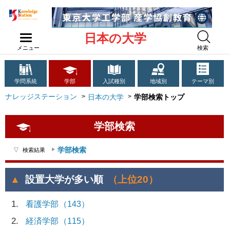
日本の大学
メニュー
検索
学問系統
学部
入試種別
地域別
テーマ別
ナレッジステーション
日本の大学
学部検索トップ
学部検索
学部検索
検索結果
設置大学が多い順
（上位20）
1
看護学部
（143）
2
経済学部
（115）