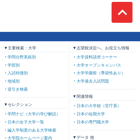
Top
▼主要検索：大学
▼志望校決定へ。お役立ち情報
学問分野系統別
大学資料請求コーナー
学部別
大学オープンキャンパス
入試特徴別
大学学園祭（季節性あり）
地域別
大学過去入試問題
逆引き検索
▼関連情報
▼セレクション
日本の大学校（官庁系）
学問ナビ（大学の学び解説）
日本の短期大学
日本の女子大学一覧
日本の専門職大学
編入学制度のある大学検索
▼データ 他
大学院ホームページ案内