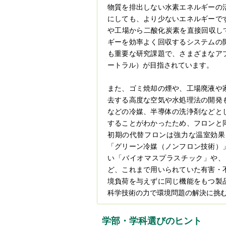
物質を排出しない水素エネルギーの
にしても、より少ないエネルギーで
や工場から二酸化炭素を直接回収し
ギーを効率よく回収するシステムの
も重要な研究課題で、さまざまなア
ートラル）が目指されています。
また、ゴミ焼却の煙や、工場廃液や
去する高度な空気や水処理法の開発
などの冷媒、半導体の洗浄剤などと
することがわかったため、フロンと
初期の代替フロンは強力な温室効果
「グリーン冷媒（ノンフロン技術）
い「バイオマスプラスチック」や、
ど、これまで用いられていた有害・
境負荷を与えずに同じ機能をもつ製
科学技術の力で環境問題の解決に挑
学部・学科選びのヒント