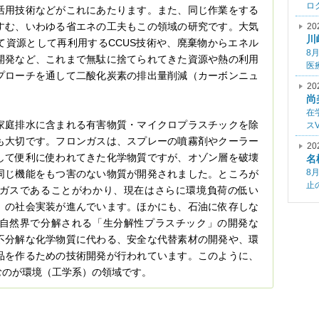
ロ
活用技術などがこれにあたります。また、同じ作業をする
すむ、いわゆる省エネの工夫もこの領域の研究です。大気
20
川
て資源として再利用するCCUS技術や、廃棄物からエネル
8
開発など、これまで無駄に捨てられてきた資源や熱の利用
医
プローチを通して二酸化炭素の排出量削減（カーボンニュ
20
尚
在
家庭排水に含まれる有害物質・マイクロプラスチックを除
ス
も大切です。フロンガスは、スプレーの噴霧剤やクーラー
20
して便利に使われてきた化学物質ですが、オゾン層を破壊
名
8
同じ機能をもつ害のない物質が開発されました。ところが
止
ガスであることがわかり、現在はさらに環境負荷の低い
」の社会実装が進んでいます。ほかにも、石油に依存しな
自然界で分解される「生分解性プラスチック」の開発な
不分解な化学物質に代わる、安全な代替素材の開発や、環
品を作るための技術開発が行われています。このように、
むのが環境（工学系）の領域です。