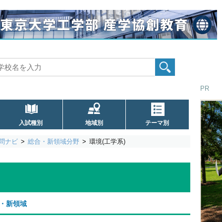
PR
入試種別
地域別
テーマ別
問ナビ
総合・新領域分野
環境(工学系)
・新領域