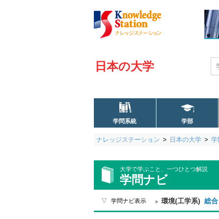
日本の大学
学問系統
学部
ナレッジステーション
日本の大学
学
大学で学ぶこと、一つひとつ解説
学問ナビ
環境(工学系)
総合
学問ナビ表示