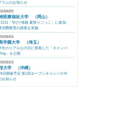
グラムのお知らせ
26/08/05
崎医療福祉大学 （岡山）
月15日「学び×体験 夏祭りごっこ」に参加、
療消費教育の講座を実施
26/08/04
美学園大学 （埼玉）
学生のリアルなの日に密着した「キャンパ
Vlog」を公開
26/08/03
桜大学 （沖縄）
月8日開催予定 第1回オープンキャンパス中
のお知らせ