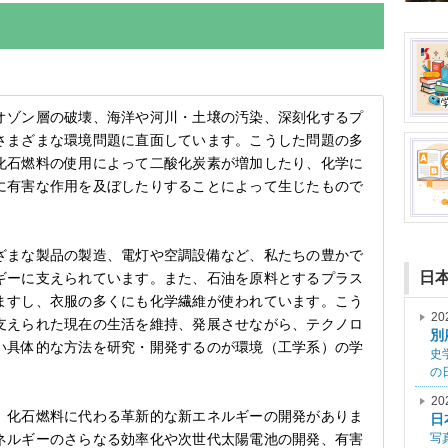
オゾン層の破壊、海洋や河川・土壌の汚染、深刻化するプ
さまざまな環境問題に直面しています。こうした問題の多
化石燃料の使用によって二酸化炭素が増加したり、化学に
に有害な作用を及ぼしたりすることによって生じたもので
ざまな製品の製造、電灯や空調設備など、私たちの豊かで
日
ギーに支えられています。また、石油を原料とするプラス
ますし、衣服の多くにも化学繊維が使われています。こう
20
支えられた現在の生活を維持、発展させながら、テクノロ
別
い具体的な方法を研究・開発するのが環境（工学系）の学
史
の
20
、化石燃料に代わる革新的な新エネルギーの開発がありま
日
ネルギーのさらなる効率化や次世代太陽電池の開発、有害
写