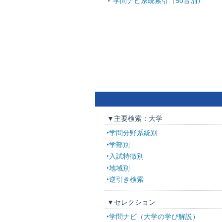
学問ナビ系統索引（50音別）
▼主要検索：大学
学問分野系統別
学部別
入試特徴別
地域別
逆引き検索
▼セレクション
学問ナビ（大学の学び解説）