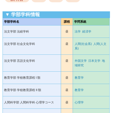
▼ 学部学科情報
学部学科名
課程
学問系統
法文学部 法経学科
昼
法学
経済学
法文学部 社会文化学科
昼
人間(社会系)
人間(人文
系)
法文学部 言語文化学科
昼
外国文学
日本文学
地
域研究
教育学部 学校教育課程 I 類
昼
教育学
教育学部 学校教育課程 II 類
昼
教育学
人間科学部 人間科学科 心理学コース
昼
心理学