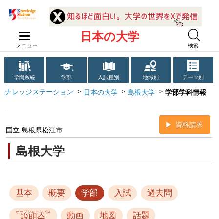
日本の大学
メニュー
検索
学問系統
学部
入試種別
地域別
テーマ別
ナレッジステーション
日本の大学
島根大学
学部学科情報
資料請求
国立 島根県松江市
島根大学
基本
概要
学部
入試
過去問
オープンキャンパス
動画
地図
話題
説明会