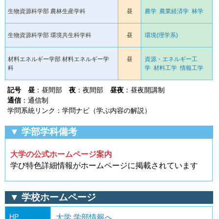
生物資源科学部 農林生産学科
昼
農学
農業経済学
林学
生物資源科学部 環境共生科学科
昼
環境(理学系)
材料エネルギー学部 材料エネルギー学
昼
資源・エネルギー工
科
学
材料工学
情報工学
記号
昼
：昼間部
夜
：夜間部
昼夜
：昼夜開講制
通信
：通信制
学問系統リンク：学問ナビ（学ぶ内容の解説）
▼ 学部学科備考
大学の公式ホームページ案内
学び特色詳細情報がホームページに掲載されています
▼ 学校ホームページ
HP
大学 学部情報へ