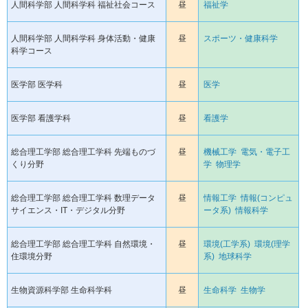
人間科学部 人間科学科 福祉社会コース
昼
福祉学
人間科学部 人間科学科 身体活動・健康
昼
スポーツ・健康科学
科学コース
医学部 医学科
昼
医学
医学部 看護学科
昼
看護学
総合理工学部 総合理工学科 先端ものづ
昼
機械工学
電気・電子工
くり分野
学
物理学
総合理工学部 総合理工学科 数理データ
昼
情報工学
情報(コンピュ
サイエンス・IT・デジタル分野
ータ系)
情報科学
総合理工学部 総合理工学科 自然環境・
昼
環境(工学系)
環境(理学
住環境分野
系)
地球科学
生物資源科学部 生命科学科
昼
生命科学
生物学