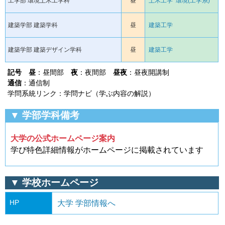
工学部 環境土木工学科
昼
土木工学
環境(工学系)
建築学部 建築学科
昼
建築工学
建築学部 建築デザイン学科
昼
建築工学
記号
昼
：昼間部
夜
：夜間部
昼夜
：昼夜開講制
通信
：通信制
学問系統リンク：学問ナビ（学ぶ内容の解説）
▼ 学部学科備考
大学の公式ホームページ案内
学び特色詳細情報がホームページに掲載されています
▼ 学校ホームページ
HP
大学 学部情報へ