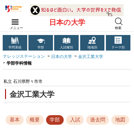
日本の大学
メニュー
検索
学問系統
学部
入試種別
地域別
テーマ別
ナレッジステーション
日本の大学
金沢工業大学
学部学科情報
私立 石川県野々市市
金沢工業大学
基本
概要
学部
入試
過去問
地図