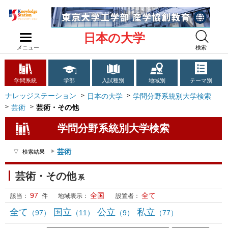
日本の大学
メニュー
検索
学問系統
学部
入試種別
地域別
テーマ別
ナレッジステーション
日本の大学
学問分野系統別大学検索
芸術
芸術・その他
学問分野系統別大学検索
芸術
検索結果
芸術・その他
系
97
全国
全て
該当：
件
地域表示：
設置者：
全て
国立
公立
私立
（97）
（11）
（9）
（77）