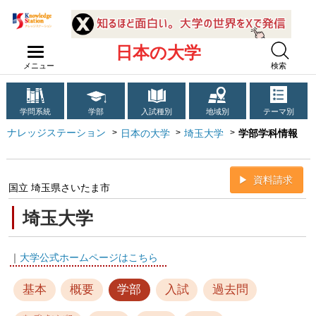
日本の大学
メニュー
検索
学問系統
学部
入試種別
地域別
テーマ別
ナレッジステーション
日本の大学
埼玉大学
学部学科情報
資料請求
国立 埼玉県さいたま市
埼玉大学
｜
大学公式ホームページはこちら
基本
概要
学部
入試
過去問