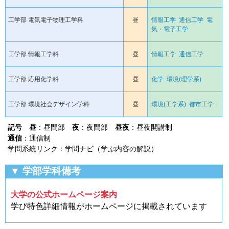
工学部 電気電子物理工学科
昼
情報工学
通信工学
電
気・電子工学
工学部 情報工学科
昼
情報工学
通信工学
工学部 応用化学科
昼
化学
環境(理学系)
工学部 環境社会デザイン学科
昼
環境(工学系)
都市工学
記号
昼
：昼間部
夜
：夜間部
昼夜
：昼夜開講制
通信
：通信制
学問系統リンク：学問ナビ（学ぶ内容の解説）
▼ 学部学科備考
大学の公式ホームページ案内
学び特色詳細情報がホームページに掲載されています