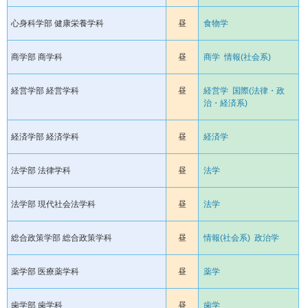
心身科学部 健康栄養学科
昼
食物学
商学部 商学科
昼
商学
情報(社会系)
経営学部 経営学科
昼
経営学
国際(法律・政
治・経済系)
経済学部 経済学科
昼
経済学
法学部 法律学科
昼
法学
法学部 現代社会法学科
昼
法学
総合政策学部 総合政策学科
昼
情報(社会系)
政治学
薬学部 医療薬学科
昼
薬学
歯学部 歯学科
昼
歯学