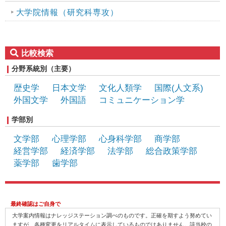
大学院情報（研究科専攻）
比較検索
分野系統別（主要）
歴史学
日本文学
文化人類学
国際(人文系)
外国文学
外国語
コミュニケーション学
宗教学・特定宗教の教義研究
学部別
文学部
心理学部
心身科学部
商学部
経営学部
経済学部
法学部
総合政策学部
薬学部
歯学部
最終確認はご自身で
大学案内情報はナレッジステーション調べのものです。正確を期すよう努めてい
ますが、各種変更をリアルタイムに表示しているものではありません。該当校の