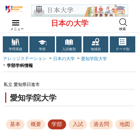
日本の大学
メニュー
検索
学問系統
学部
入試種別
地域別
テーマ別
ナレッジステーション
日本の大学
愛知学院大学
学部学科情報
私立 愛知県日進市
愛知学院大学
基本
概要
学部
入試
過去問
地図