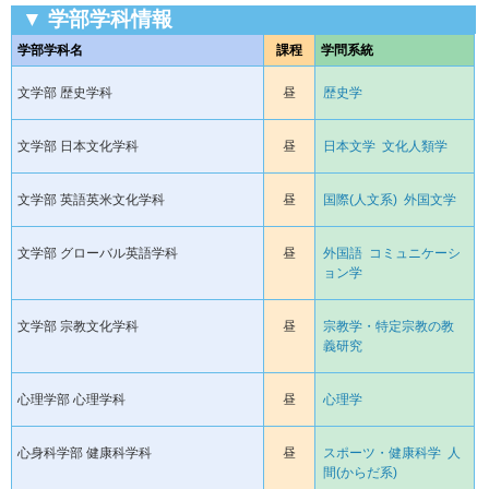
▼ 学部学科情報
学部学科名
課程
学問系統
文学部 歴史学科
昼
歴史学
文学部 日本文化学科
昼
日本文学
文化人類学
文学部 英語英米文化学科
昼
国際(人文系)
外国文学
文学部 グローバル英語学科
昼
外国語
コミュニケーシ
ョン学
文学部 宗教文化学科
昼
宗教学・特定宗教の教
義研究
心理学部 心理学科
昼
心理学
心身科学部 健康科学科
昼
スポーツ・健康科学
人
間(からだ系)