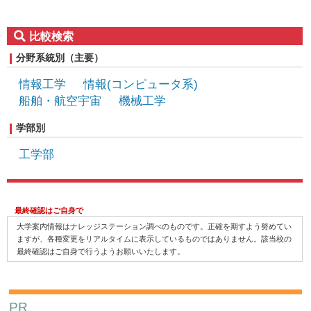
比較検索
分野系統別（主要）
情報工学
情報(コンピュータ系)
船舶・航空宇宙
機械工学
資源・エネルギー工学
電気・電子工学
学部別
土木工学
環境(工学系)
工学部
最終確認はご自身で
大学案内情報はナレッジステーション調べのものです。正確を期すよう努めてい
ますが、各種変更をリアルタイムに表示しているものではありません。該当校の
最終確認はご自身で行うようお願いいたします。
PR