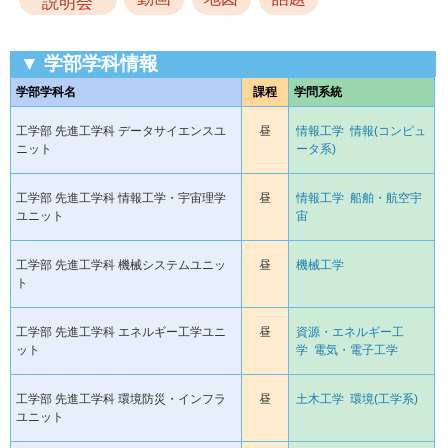
説明会
▼ 学部学科情報
学部学科名
課程
学問系統
工学部 先進工学科 データサイエンスユ
昼
情報工学
情報(コンピュ
ニット
ータ系)
工学部 先進工学科 情報工学・宇宙理学
昼
情報工学
船舶・航空宇
ユニット
宙
工学部 先進工学科 機械システムユニッ
昼
機械工学
ト
工学部 先進工学科 エネルギー工学ユニ
昼
資源・エネルギー工
ット
学
電気・電子工学
工学部 先進工学科 環境防災・インフラ
昼
土木工学
環境(工学系)
ユニット