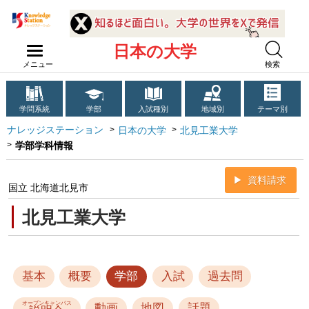
日本の大学
メニュー
検索
学問系統
学部
入試種別
地域別
テーマ別
ナレッジステーション
日本の大学
北見工業大学
学部学科情報
資料請求
国立 北海道北見市
北見工業大学
基本
概要
学部
入試
過去問
オープンキャンパス
動画
地図
話題