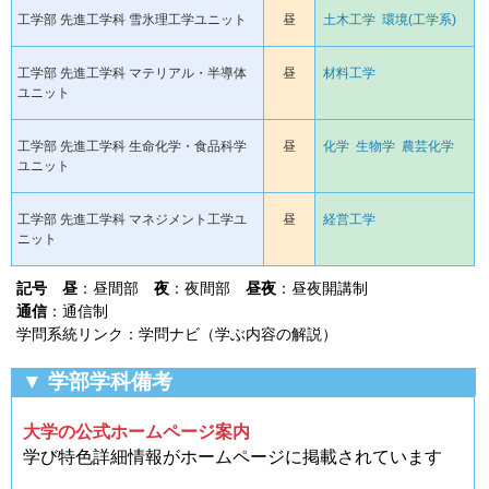
工学部 先進工学科 雪氷理工学ユニット
昼
土木工学
環境(工学系)
工学部 先進工学科 マテリアル・半導体
昼
材料工学
ユニット
工学部 先進工学科 生命化学・食品科学
昼
化学
生物学
農芸化学
ユニット
工学部 先進工学科 マネジメント工学ユ
昼
経営工学
ニット
記号
昼
：昼間部
夜
：夜間部
昼夜
：昼夜開講制
通信
：通信制
学問系統リンク：学問ナビ（学ぶ内容の解説）
▼ 学部学科備考
大学の公式ホームページ案内
学び特色詳細情報がホームページに掲載されています