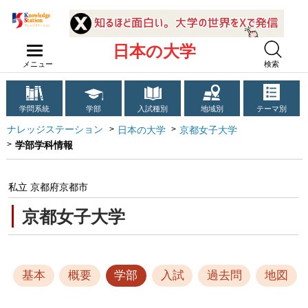
日本の大学
メニュー
検索
学問系統
学部
入試種別
地域別
テーマ別
ナレッジステーション
日本の大学
京都女子大学
学部学科情報
私立 京都府京都市
京都女子大学
基本
概要
学部
入試
過去問
地図