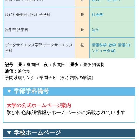
現代社会学部 現代社会学科
昼
社会学
法学部 法学科
昼
法学
データサイエンス学部 データサイエンス
昼
情報科学
数学
情報(コ
学科
ンピュータ系)
記号
昼
：昼間部
夜
：夜間部
昼夜
：昼夜開講制
通信
：通信制
学問系統リンク：学問ナビ（学ぶ内容の解説）
▼ 学部学科備考
大学の公式ホームページ案内
学び特色詳細情報がホームページに掲載されています
▼ 学校ホームページ