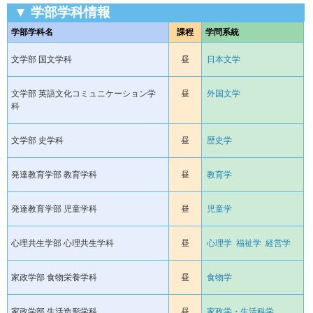
▼ 学部学科情報
学部学科名
課程
学問系統
文学部 国文学科
昼
日本文学
文学部 英語文化コミュニケーション学
昼
外国文学
科
文学部 史学科
昼
歴史学
発達教育学部 教育学科
昼
教育学
発達教育学部 児童学科
昼
児童学
心理共生学部 心理共生学科
昼
心理学
福祉学
経営学
家政学部 食物栄養学科
昼
食物学
家政学部 生活造形学科
昼
家政学・生活科学