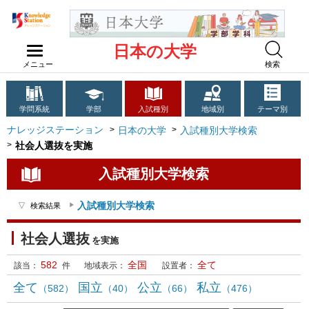
日本の大学
メニュー
検索
学問系統
学部
入試種別
地域別
テーマ別
ナレッジステーション
日本の大学
入試種別大学検索
社会人選抜を実施
入試種別大学検索
入試種別大学検索
検索結果
社会人選抜
を実施
582
全国
全て
該当：
件
地域表示：
設置者：
全て
国立
公立
私立
（582）
（40）
（66）
（476）