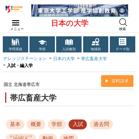
日本の大学
メニュー
検索
学問系統
学部
入試種別
地域別
テーマ別
ナレッジステーション
日本の大学
帯広畜産大学
入試・編入学
資料請求
国立 北海道帯広市
帯広畜産大学
基本
概要
学部
入試
過去問
オープンキャンパス
動画
地図