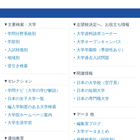
▼主要検索：大学
▼志望校決定へ。お役立ち情報
学問分野系統別
大学資料請求コーナー
学部別
大学オープンキャンパス
入試特徴別
大学学園祭（季節性あり）
地域別
大学過去入試問題
逆引き検索
▼関連情報
▼セレクション
日本の大学校（官庁系）
学問ナビ（大学の学び解説）
日本の短期大学
日本の女子大学一覧
日本の専門職大学
編入学制度のある大学検索
▼データ 他
大学院ホームページ案内
大学生涯学習
編集室ブログ
大学データまとめ
▼通信教育
掲載校索引（50音別）