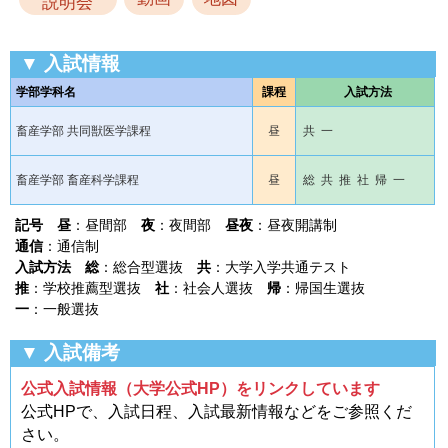
説明会
▼ 入試情報
学部学科名
課程
入試方法
畜産学部 共同獣医学課程
昼
共 一
畜産学部 畜産科学課程
昼
総 共 推 社 帰 一
記号
昼
：昼間部
夜
：夜間部
昼夜
：昼夜開講制
通信
：通信制
入試方法
総
：総合型選抜
共
：大学入学共通テスト
推
：学校推薦型選抜
社
：社会人選抜
帰
：帰国生選抜
一
：一般選抜
▼ 入試備考
公式入試情報（大学公式HP）をリンクしています
公式HPで、入試日程、入試最新情報などをご参照くだ
さい。