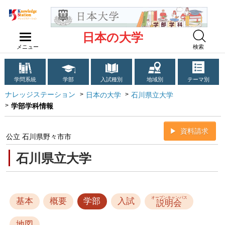
日本の大学
メニュー
検索
学問系統
学部
入試種別
地域別
テーマ別
ナレッジステーション
日本の大学
石川県立大学
学部学科情報
資料請求
公立 石川県野々市市
石川県立大学
オープンキャンパス
基本
概要
学部
入試
説明会
地図