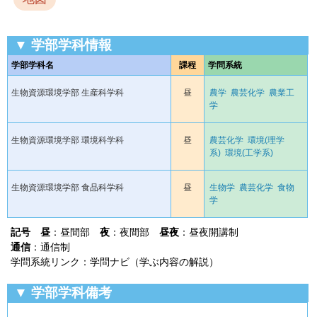
▼ 学部学科情報
学部学科名
課程
学問系統
生物資源環境学部 生産科学科
昼
農学
農芸化学
農業工
学
生物資源環境学部 環境科学科
昼
農芸化学
環境(理学
系)
環境(工学系)
生物資源環境学部 食品科学科
昼
生物学
農芸化学
食物
学
記号
昼
：昼間部
夜
：夜間部
昼夜
：昼夜開講制
通信
：通信制
学問系統リンク：学問ナビ（学ぶ内容の解説）
▼ 学部学科備考