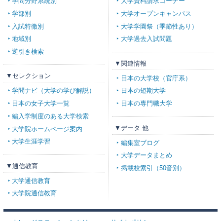
学問分野系統別
大学資料請求コーナー
学部別
大学オープンキャンパス
入試特徴別
大学学園祭（季節性あり）
地域別
大学過去入試問題
逆引き検索
▼関連情報
▼セレクション
日本の大学校（官庁系）
学問ナビ（大学の学び解説）
日本の短期大学
日本の女子大学一覧
日本の専門職大学
編入学制度のある大学検索
▼データ 他
大学院ホームページ案内
大学生涯学習
編集室ブログ
大学データまとめ
▼通信教育
掲載校索引（50音別）
大学通信教育
大学院通信教育