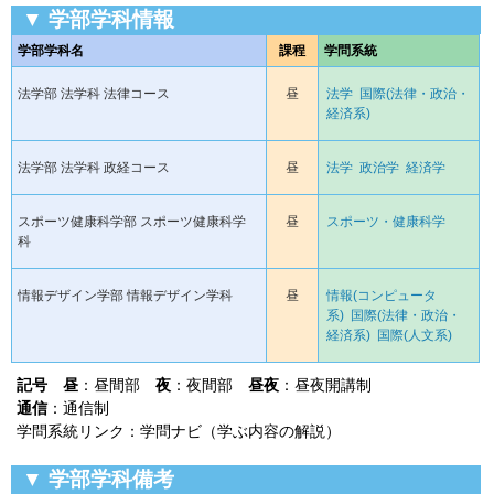
▼ 学部学科情報
学部学科名
課程
学問系統
法学部 法学科 法律コース
昼
法学
国際(法律・政治・
経済系)
法学部 法学科 政経コース
昼
法学
政治学
経済学
スポーツ健康科学部 スポーツ健康科学
昼
スポーツ・健康科学
科
情報デザイン学部 情報デザイン学科
昼
情報(コンピュータ
系)
国際(法律・政治・
経済系)
国際(人文系)
記号
昼
：昼間部
夜
：夜間部
昼夜
：昼夜開講制
通信
：通信制
学問系統リンク：学問ナビ（学ぶ内容の解説）
▼ 学部学科備考