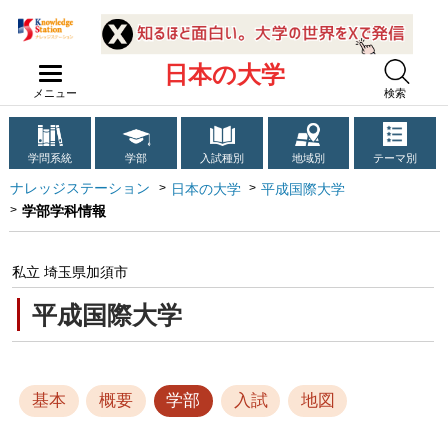
日本の大学
メニュー
検索
学問系統
学部
入試種別
地域別
テーマ別
ナレッジステーション
日本の大学
平成国際大学
学部学科情報
私立 埼玉県加須市
平成国際大学
基本
概要
学部
入試
地図