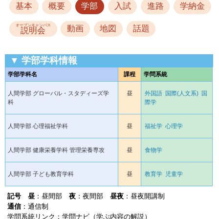
基本
概要
学部
入試
進路
学納金
オープンキャンパス
動画
地図
話題
説明会
▼ 学部学科情報
学部学科名
課程
学問系統
人間学部 グローバル・スタディーズ学
昼
外国語
国際(人文系)
国
科
際学
人間学部 心理福祉学科
昼
福祉学
心理学
人間学部 健康栄養学科 管理栄養専攻
昼
食物学
人間学部 子ども教育学科
昼
教育学
児童学
記号
昼
：昼間部
夜
：夜間部
昼夜
：昼夜開講制
通信
：通信制
学問系統リンク：学問ナビ（学ぶ内容の解説）