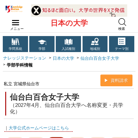
日本の大学
メニュー
検索
学問系統
学部
入試種別
地域別
テーマ別
ナレッジステーション
日本の大学
仙台白百合女子大学
学部学科情報
資料請求
私立 宮城県仙台市
仙台白百合女子大学
（2027年4月、仙台白百合大学へ名称変更・共学
化）
｜
大学公式ホームページはこちら