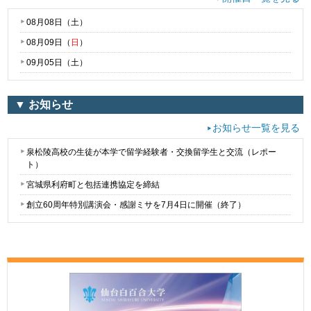
08月08日（
土
）
08月09日（
日
）
09月05日（
土
）
▼ お知らせ
お知らせ一覧を見る
泉松陵高校の生徒が本学で留学経験者・交換留学生と交流（レポー
ト）
宮城県利府町と包括連携協定を締結
創立60周年特別講演会・感謝ミサを7月4日に開催（終了）