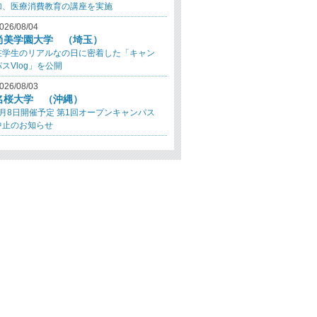
加、医療消費教育の講座を実施
026/08/04
尚美学園大学 （埼玉）
在学生のリアルなの日に密着した「キャン
パスVlog」を公開
026/08/03
名桜大学 （沖縄）
8月8日開催予定 第1回オープンキャンパス
中止のお知らせ