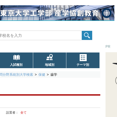
PR
入試種別
地域別
テーマ別
問分野系統別大学検索
保健
歯学
設置者：
全て