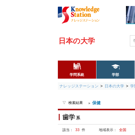
日本の大学
学問系統
学部
ナレッジステーション
日本の大学
学
保健
検索結果
歯学
系
該当：
33
件
地域表示：
全国