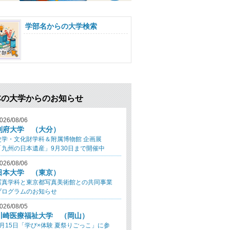
学部名からの大学検索
本の大学からのお知らせ
026/08/06
別府大学 （大分）
史学・文化財学科＆附属博物館 企画展
「九州の日本遺産」9月30日まで開催中
026/08/06
日本大学 （東京）
写真学科と東京都写真美術館との共同事業
プログラムのお知らせ
026/08/05
川崎医療福祉大学 （岡山）
8月15日「学び×体験 夏祭りごっこ」に参