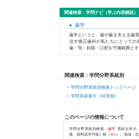
関連検索：学問ナビ（学ぶ内容解説）
歯学
歯学というと、歯や歯を支える歯
治す矯正歯科が私たちにとっての
歯・顎・顔面・口腔を守備範囲と
関連検索：学問分野系統別
学問分野系統別検索トップページ
学問系統索引（50音順）
このページの情報について
学問分野系統別検索：
歯学
系統を表示
接、資料請求可能）校（
★
）。地域：北
印