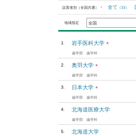
全て
設置者別（全国共通）
（33）
地域指定
岩手医科大学
★
歯学部 歯学科
奥羽大学
★
歯学部 歯学科
日本大学
★
歯学部 歯学科
北海道医療大学
歯学部 歯学科
北海道大学