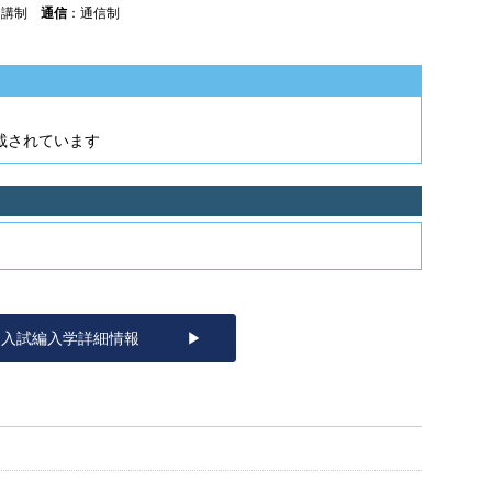
開講制
通信
：通信制
）
載されています
入試編入学詳細情報