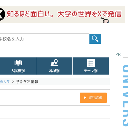
PR
入試種別
地域別
テーマ別
橋大学
学部学科情報
資料請求