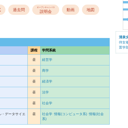
オープンキャンパス
試
過去問
動画
地図
説明会
清泉
侍女
置学
課程
学問系統
昼
経営学
昼
商学
昼
経済学
昼
法学
昼
社会学
ル・データサイエ
昼
社会学
情報(コンピュータ系)
情報(社会
系)