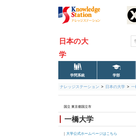
日本の大
学
学問系統
学部
ナレッジステーション
日本の大学
一
国立 東京都国立市
一橋大学
｜
大学公式ホームページはこちら