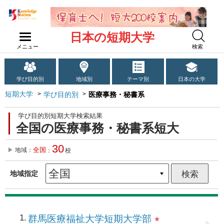
日本の短期大学
メニュー
検索
学び目的別
地域別
テーマ別
日本の大学
短期大学
学び目的別
医療事務・秘書系
学び目的別短期大学検索結果
全国の医療事務・秘書系短大
30
全国
地域：
：
校
地域指定
1
群馬医療福祉大学短期大学部
★