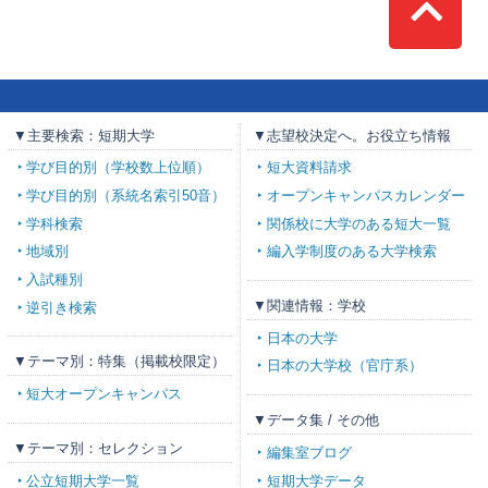
Top
▼主要検索：短期大学
▼志望校決定へ。お役立ち情報
学び目的別（学校数上位順）
短大資料請求
学び目的別（系統名索引50音）
オープンキャンパスカレンダー
学科検索
関係校に大学のある短大一覧
地域別
編入学制度のある大学検索
入試種別
▼関連情報：学校
逆引き検索
日本の大学
▼テーマ別：特集（掲載校限定）
日本の大学校（官庁系）
短大オープンキャンパス
▼データ集 / その他
▼テーマ別：セレクション
編集室ブログ
公立短期大学一覧
短期大学データ