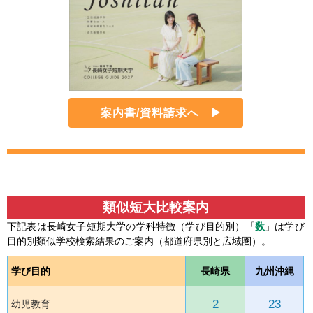
案内書/資料請求へ
類似短大比較案内
下記表は長崎女子短期大学の学科特徴（学び目的別）「
数
」は学び
目的別類似学校検索結果のご案内（都道府県別と広域圏）。
学び目的
長崎県
九州沖縄
2
23
幼児教育