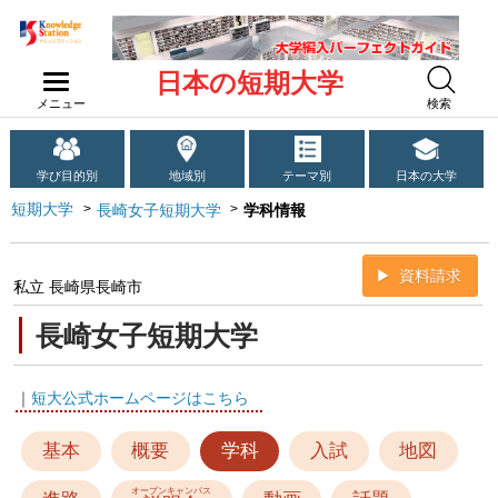
日本の短期大学
メニュー
検索
学び目的別
地域別
テーマ別
日本の大学
短期大学
長崎女子短期大学
学科情報
資料請求
私立 長崎県長崎市
長崎女子短期大学
｜
短大公式ホームページはこちら
基本
概要
学科
入試
地図
オープンキャンパス