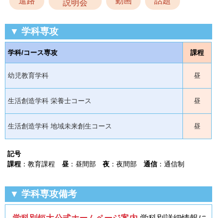
進路
動画
話題
説明会
▼ 学科専攻
学科/コース専攻
課程
幼児教育学科
昼
生活創造学科 栄養士コース
昼
生活創造学科 地域未来創生コース
昼
記号
課程
：教育課程
昼
：昼間部
夜
：夜間部
通信
：通信制
▼ 学科専攻備考