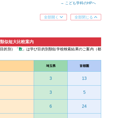
→ こども学科のHPへ
全部開く
全部閉じる
類似短大比較案内
び目的別）「
数
」は学び目的別類似学校検索結果のご案内（都
埼玉県
首都圏
3
13
3
5
6
24