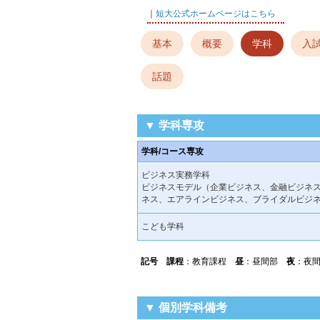
｜
短大公式ホームページはこちら
基本
概要
学科
入
話題
▼ 学科専攻
学科/コース専攻
ビジネス実務学科
ビジネスモデル（企業ビジネス、金融ビジネ
ネス、エアラインビジネス、ブライダルビジ
こども学科
記号
課程
：教育課程
昼
：昼間部
夜
：夜
▼ 個別学科備考