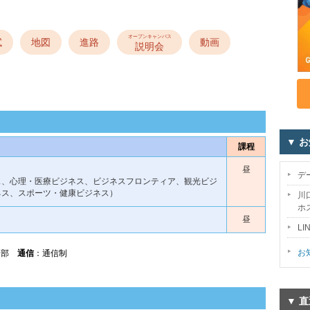
オープンキャンパス
試
地図
進路
動画
説明会
▼ 
課程
昼
デ
ス、心理・医療ビジネス、ビジネスフロンティア、観光ビジ
ネス、スポーツ・健康ビジネス）
川
ホ
昼
L
お
間部
通信
：通信制
▼ 