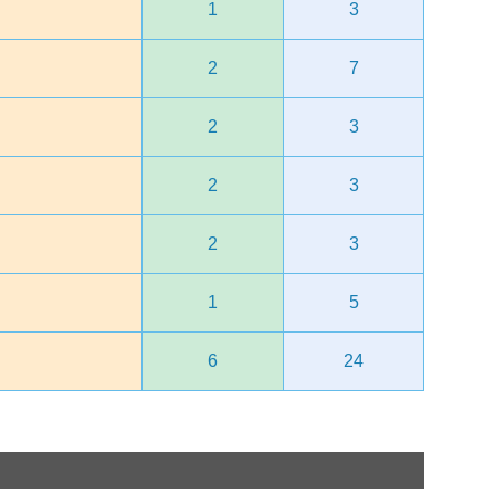
1
3
2
7
2
3
2
3
2
3
1
5
6
24