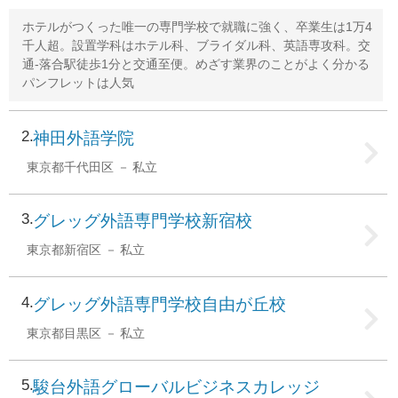
ホテルがつくった唯一の専門学校で就職に強く、卒業生は1万4
千人超。設置学科はホテル科、ブライダル科、英語専攻科。交
通-落合駅徒歩1分と交通至便。めざす業界のことがよく分かる
パンフレットは人気
2
神田外語学院
東京都千代田区
私立
3
グレッグ外語専門学校新宿校
東京都新宿区
私立
4
グレッグ外語専門学校自由が丘校
東京都目黒区
私立
5
駿台外語グローバルビジネスカレッジ