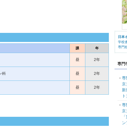
日本
学校
専門
課
年
昼
2年
専門
ン科
昼
2年
専
京
昼
2年
新
ト
専
京
「
ン