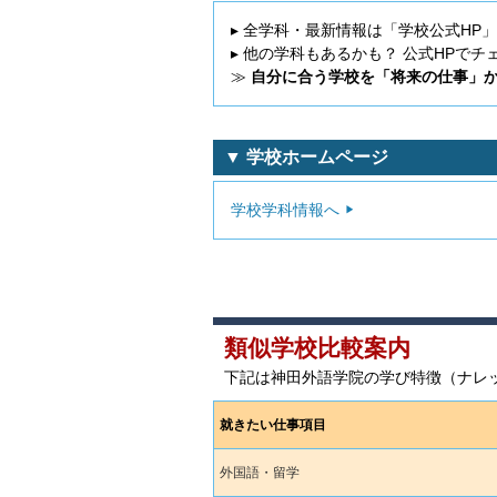
▸ 全学科・最新情報は「学校公式HP
▸ 他の学科もあるかも？ 公式HPでチ
≫
自分に合う学校を「将来の仕事」
▼ 学校ホームページ
学校学科情報へ
類似学校比較案内
下記は神田外語学院の学び特徴（ナレ
就きたい仕事項目
外国語・留学