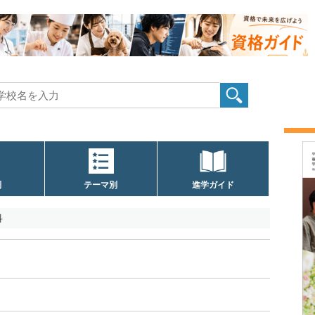
別
テーマ別
進学ガイド
科