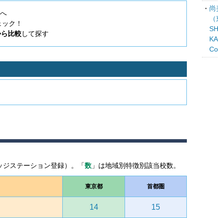
尚
」へ
（
ェック！
SH
から比較
して探す
KA
C
ッジステーション登録）。「
数
」は地域別特徴別該当校数。
東京都
首都圏
14
15