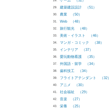
ゲーム
（52）
28
建築建設設計
（51）
29
農業
（50）
30
Web
（48）
31
旅行観光
（48）
32
美術・イラスト
（46）
33
マンガ・コミック
（38）
34
インテリア
（37）
35
愛玩動物看護
（35）
36
外国語・留学
（34）
37
歯科技工
（34）
38
フライトアテンダント
（32
39
アニメ
（30）
40
社会福祉
（29）
41
音楽
（27）
42
栄養
（25）
43