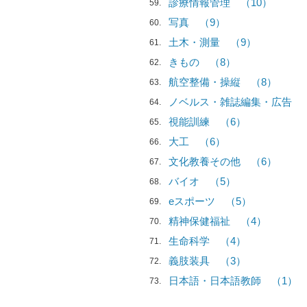
診療情報管理
（10）
59
写真
（9）
60
土木・測量
（9）
61
きもの
（8）
62
航空整備・操縦
（8）
63
ノベルス・雑誌編集・広告
64
視能訓練
（6）
65
大工
（6）
66
文化教養その他
（6）
67
バイオ
（5）
68
eスポーツ
（5）
69
精神保健福祉
（4）
70
生命科学
（4）
71
義肢装具
（3）
72
日本語・日本語教師
（1）
73