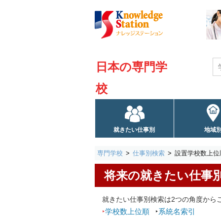
日本の専門学
校
就きたい仕事別
地域
専門学校
仕事別検索
設置学校数上位
将来の就きたい仕事
就きたい仕事別検索は2つの角度から
‣
学校数上位順
‣
系統名索引