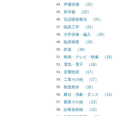
声優俳優
（22）
44
和洋裁
（22）
45
言語聴覚療法
（21）
46
臨床工学
（21）
47
大学併修・編入
（20）
48
臨床検査
（19）
49
鉄道
（18）
50
映画・テレビ・映像
（18）
51
電気・電子
（18）
52
音響技術
（17）
53
工業その他
（17）
54
救急救命
（16）
55
舞台・演劇・ダンス
（13）
56
農業その他
（13）
57
診療放射線
（12）
58