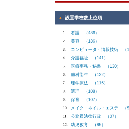
設置学校数上位順
看護
（486）
1
美容
（186）
2
コンピュータ・情報技術
（1
3
介護福祉
（141）
4
医療事務・秘書
（130）
5
歯科衛生
（122）
6
理学療法
（116）
7
調理
（108）
8
保育
（107）
9
メイク・ネイル・エステ
（
10
公務員法律行政
（97）
11
幼児教育
（95）
12