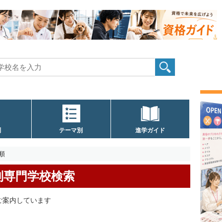
別
テーマ別
進学ガイド
順
別専門学校検索
ご案内しています