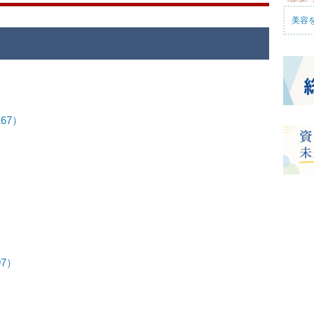
美容
67）
97）