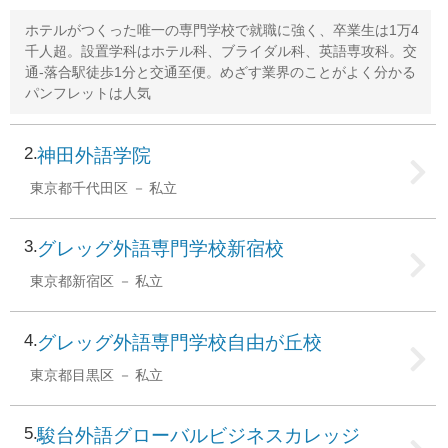
ホテルがつくった唯一の専門学校で就職に強く、卒業生は1万4
千人超。設置学科はホテル科、ブライダル科、英語専攻科。交
通-落合駅徒歩1分と交通至便。めざす業界のことがよく分かる
パンフレットは人気
2
神田外語学院
東京都千代田区
私立
3
グレッグ外語専門学校新宿校
東京都新宿区
私立
4
グレッグ外語専門学校自由が丘校
東京都目黒区
私立
5
駿台外語グローバルビジネスカレッジ