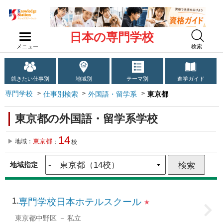
日本の専門学校
メニュー
検索
就きたい仕事別
地域別
テーマ別
進学ガイド
専門学校
仕事別検索
外国語・留学系
東京都
東京都の外国語・留学系学校
14
東京都
地域：
：
校
地域指定
1
専門学校日本ホテルスクール
★
東京都中野区
私立