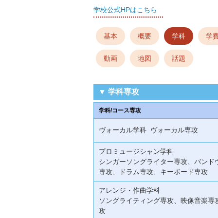
学校公式HPはこちら
基本
概要
学科
学
動画
地図
話題
▼ 学科専攻
学科/コース専攻
ヴォーカル学科 ヴォーカル専攻
プロミュージシャン学科
シンガーソングライター専攻、バンド
専攻、ドラム専攻、キーボード専攻
アレンジ・作曲学科
ソングライティング専攻、映像音楽専
攻