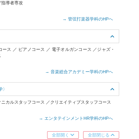
グ指導者専攻
→ 管弦打楽器学科のHPへ
コース ／ ピアノコース ／ 電子オルガンコース ／ジャズ・
ス
→ 音楽総合アカデミー学科のHPへ
学〉
クニカルスタッフコース ／クリエイティブスタッフコース
→ エンタテインメントHR学科のHPへ
全部開く
全部閉じる