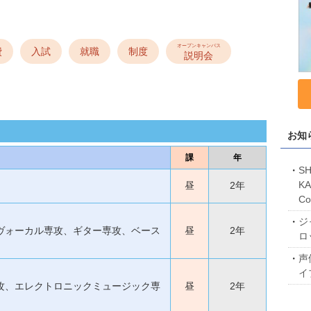
オープンキャンパス
費
入試
就職
制度
説明会
お知
課
年
SH
KA
昼
2年
C
ジ
ヴォーカル専攻、ギター専攻、ベース
昼
2年
ロ
声
イ
攻、エレクトロニックミュージック専
昼
2年