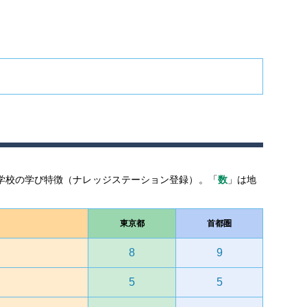
学校の学び特徴（ナレッジステーション登録）。「
数
」は地
東京都
首都圏
8
9
5
5