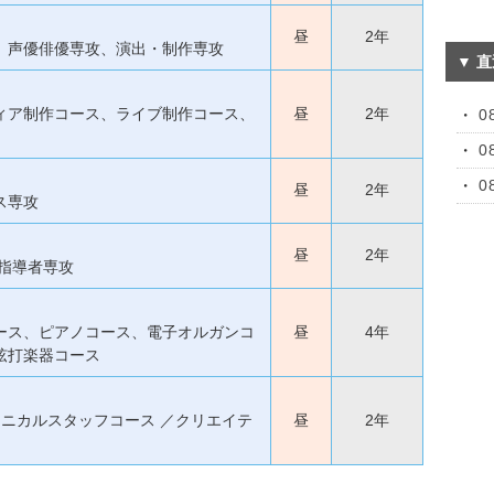
昼
2年
、声優俳優専攻、演出・制作専攻
▼ 
ィア制作コース、ライブ制作コース、
昼
2年
0
0
0
昼
2年
ス専攻
昼
2年
指導者専攻
ース、ピアノコース、電子オルガンコ
昼
4年
弦打楽器コース
クニカルスタッフコース ／クリエイテ
昼
2年