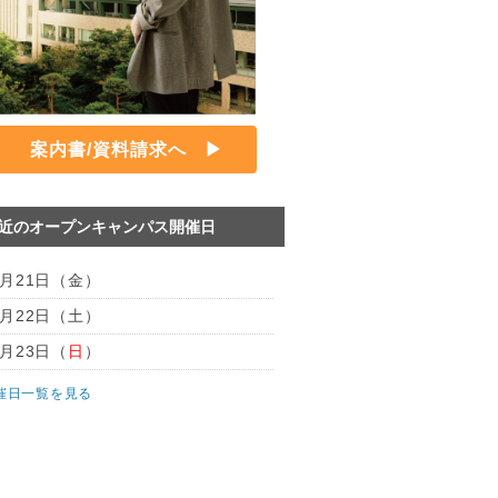
案内書/資料請求へ
直近のオープンキャンパス開催日
8月21日（
金
）
8月22日（
土
）
8月23日（
日
）
催日一覧を見る