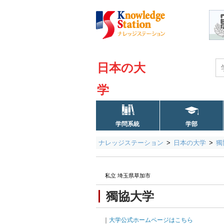
日本の大
学
学問系統
学部
ナレッジステーション
日本の大学
獨
私立 埼玉県草加市
獨協大学
｜
大学公式ホームページはこちら