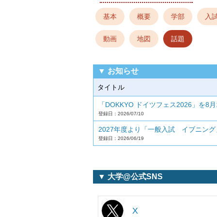
基本
概要
学部
入
動画
地図
話題
▼ お知らせ
タイトル
「DOKKYO ドイツフェス2026」を8
登録日：2026/07/10
2027年度より「一般入試 イブニン
登録日：2026/06/19
▼ 大学@公式SNS
X