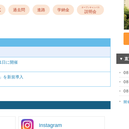
オープンキャンパス
試
過去問
進路
学納金
説明会
▼ 
月1日に開催
0
グ」を新規導入
0
0
開
Instagram