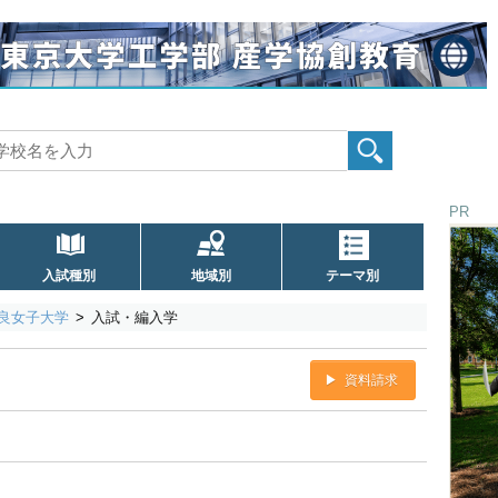
PR
入試種別
地域別
テーマ別
良女子大学
入試・編入学
資料請求