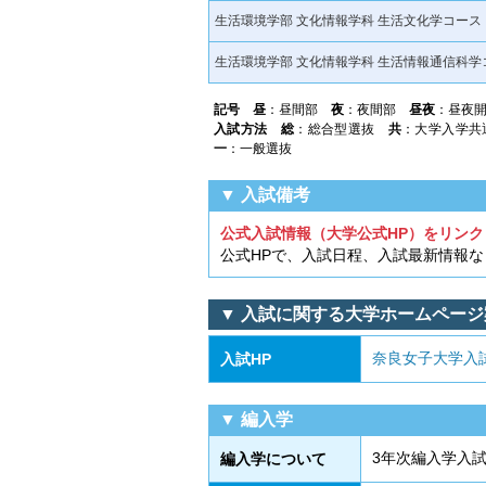
生活環境学部 文化情報学科 生活文化学コース
生活環境学部 文化情報学科 生活情報通信科学
記号
昼
：昼間部
夜
：夜間部
昼夜
：昼夜
入試方法
総
：総合型選抜
共
：大学入学
一
：一般選抜
▼ 入試備考
公式入試情報（大学公式HP）をリンク
公式HPで、入試日程、入試最新情報
▼ 入試に関する大学ホームページ
奈良女子大学入
入試HP
▼ 編入学
3年次編入学入
編入学について