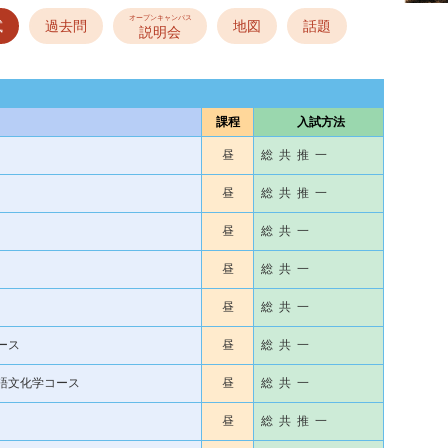
オープンキャンパス
試
過去問
地図
話題
説明会
課程
入試方法
昼
総 共 推 一
昼
総 共 推 一
昼
総 共 一
昼
総 共 一
昼
総 共 一
ース
昼
総 共 一
言語文化学コース
昼
総 共 一
昼
総 共 推 一