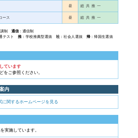
昼
総 共 推 一
コース
昼
総 共 推 一
開講制
通信
：通信制
共通テスト
推
：学校推薦型選抜
社
：社会人選抜
帰
：帰国生選抜
しています
などをご参照ください。
案内
試に関するホームページを見る
試を実施しています。