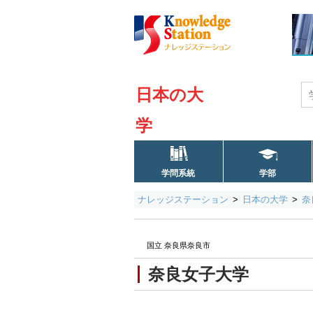
日本の大
学
学問系統
学部
ナレッジステーション
日本の大学
奈
国立 奈良県奈良市
奈良女子大学