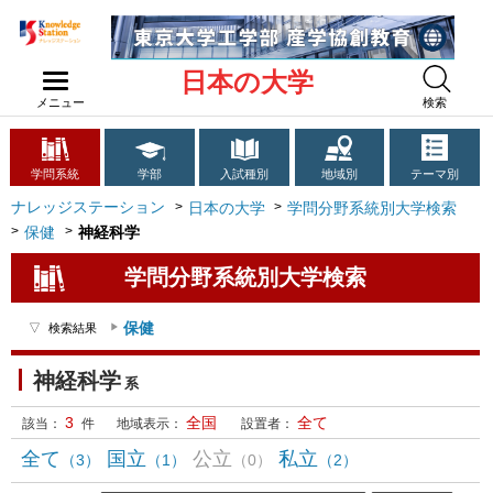
日本の大学
メニュー
検索
学問系統
学部
入試種別
地域別
テーマ別
ナレッジステーション
日本の大学
学問分野系統別大学検索
保健
神経科学
学問分野系統別大学検索
保健
検索結果
神経科学
系
3
全国
全て
該当：
件
地域表示：
設置者：
全て
国立
公立
私立
（3）
（1）
（0）
（2）