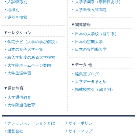
入試特徴別
大学学園祭（季節性あり）
地域別
大学過去入試問題
逆引き検索
▼関連情報
▼セレクション
日本の大学校（官庁系）
学問ナビ（大学の学び解説）
日本の短期大学
日本の女子大学一覧
日本の専門職大学
編入学制度のある大学検索
▼データ 他
大学院ホームページ案内
大学生涯学習
編集室ブログ
大学データまとめ
▼通信教育
掲載校索引（50音別）
大学通信教育
大学院通信教育
ナレッジステーションとは
サイトポリシー
運営会社
サイトマップ