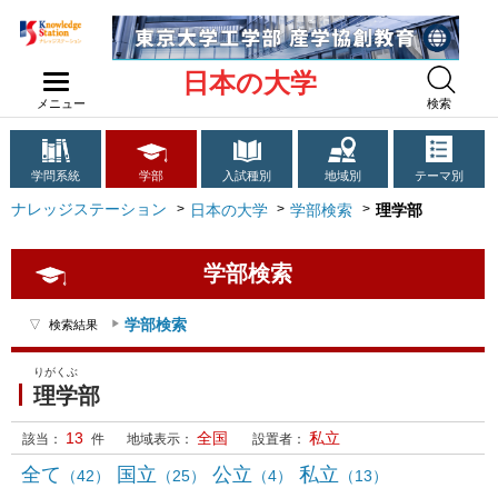
日本の大学
メニュー
検索
学問系統
学部
入試種別
地域別
テーマ別
ナレッジステーション
日本の大学
学部検索
理学部
学部検索
学部検索
検索結果
りがくぶ
理学部
13
全国
私立
該当：
件
地域表示：
設置者：
全て
国立
公立
私立
（42）
（25）
（4）
（13）