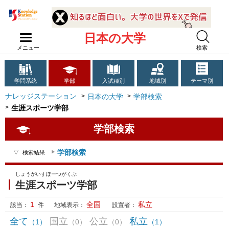
日本の大学
メニュー
検索
学問系統
学部
入試種別
地域別
テーマ別
ナレッジステーション
日本の大学
学部検索
生涯スポーツ学部
学部検索
学部検索
検索結果
しょうがいすぽーつがくぶ
生涯スポーツ学部
1
全国
私立
該当：
件
地域表示：
設置者：
全て
国立
公立
私立
（1）
（0）
（0）
（1）