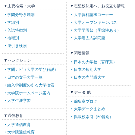
▼主要検索：大学
▼志望校決定へ。お役立ち情報
学問分野系統別
大学資料請求コーナー
学部別
大学オープンキャンパス
入試特徴別
大学学園祭（季節性あり）
地域別
大学過去入試問題
逆引き検索
▼関連情報
▼セレクション
日本の大学校（官庁系）
学問ナビ（大学の学び解説）
日本の短期大学
日本の女子大学一覧
日本の専門職大学
編入学制度のある大学検索
▼データ 他
大学院ホームページ案内
大学生涯学習
編集室ブログ
大学データまとめ
▼通信教育
掲載校索引（50音別）
大学通信教育
大学院通信教育