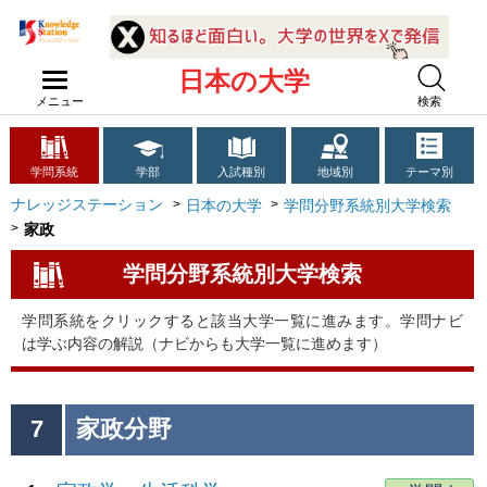
日本の大学
メニュー
検索
学問系統
学部
入試種別
地域別
テーマ別
ナレッジステーション
日本の大学
学問分野系統別大学検索
家政
学問分野系統別大学検索
学問系統をクリックすると該当大学一覧に進みます。学問ナビ
は学ぶ内容の解説（ナビからも大学一覧に進めます）
7
家政分野