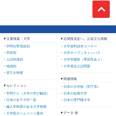
Top
▼主要検索：大学
▼志望校決定へ。お役立ち情報
学問分野系統別
大学資料請求コーナー
学部別
大学オープンキャンパス
入試特徴別
大学学園祭（季節性あり）
地域別
大学過去入試問題
逆引き検索
▼関連情報
▼セレクション
日本の大学校（官庁系）
学問ナビ（大学の学び解説）
日本の短期大学
日本の女子大学一覧
日本の専門職大学
編入学制度のある大学検索
▼データ 他
大学院ホームページ案内