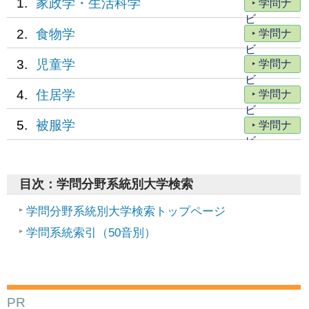
家政学・生活科学
学問ナ
ビ
食物学
学問ナ
ビ
児童学
学問ナ
ビ
住居学
学問ナ
ビ
被服学
学問ナ
ビ
目次：学問分野系統別大学検索
学問分野系統別大学検索トップページ
学問系統索引（50音別）
PR