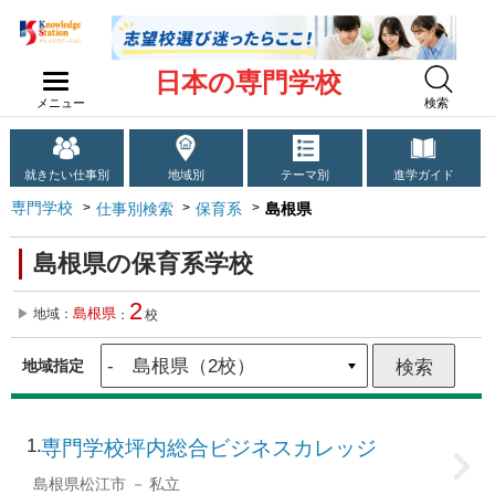
日本の専門学校
メニュー
検索
就きたい仕事別
地域別
テーマ別
進学ガイド
専門学校
仕事別検索
保育系
島根県
島根県の保育系学校
2
島根県
地域：
：
校
地域指定
1
専門学校坪内総合ビジネスカレッジ
島根県松江市
私立