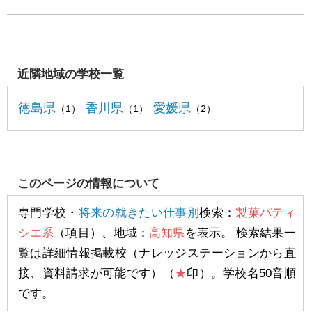
近隣地域の学校一覧
徳島県
香川県
愛媛県
（1）
（1）
（2）
このページの情報について
専門学校・
将来の就きたい仕事別
検索：
製菓パティ
シエ系
（項目）、地域：
高知県
を表示。 検索結果一
覧は詳細情報掲載校（ナレッジステーションから直
接、資料請求が可能です）（
★
印）。学校名50音順
です。