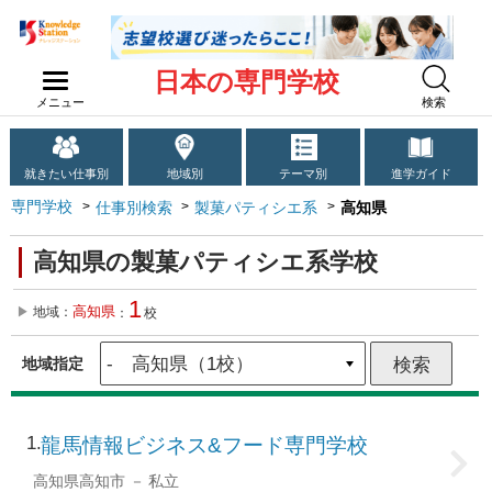
日本の専門学校
メニュー
検索
就きたい仕事別
地域別
テーマ別
進学ガイド
専門学校
仕事別検索
製菓パティシエ系
高知県
高知県の製菓パティシエ系学校
1
高知県
地域：
：
校
地域指定
1
龍馬情報ビジネス&フード専門学校
高知県高知市
私立