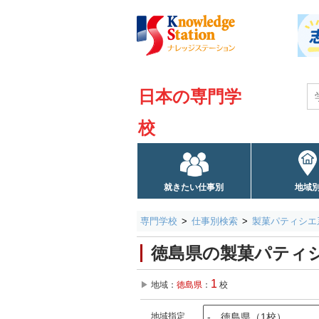
日本の専門学
校
就きたい仕事別
地域
専門学校
仕事別検索
製菓パティシエ
徳島県の製菓パティ
1
地域：
徳島県
：
校
地域指定