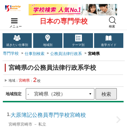
日本の専門学校
メニュー
検索
就きたい仕事別
地域別
テーマ別
進学ガイド
専門学校
仕事別検索
公務員法律行政系
宮崎県
宮崎県の公務員法律行政系学校
2
宮崎県
地域：
：
校
地域指定
1
大原簿記公務員専門学校宮崎校
宮崎県宮崎市
私立