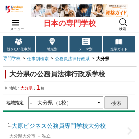
日本の専門学校
メニュー
検索
就きたい仕事別
地域別
テーマ別
進学ガイド
専門学校
仕事別検索
公務員法律行政系
大分県
大分県の公務員法律行政系学校
1
大分県
地域：
：
校
地域指定
1
大原ビジネス公務員専門学校大分校
大分県大分市
私立