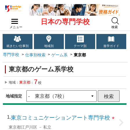
日本の専門学校
メニュー
検索
就きたい仕事別
地域別
テーマ別
進学ガイド
専門学校
仕事別検索
ゲーム系
東京都
東京都のゲーム系学校
7
東京都
地域：
：
校
地域指定
1
東京コミュニケーションアート専門学校
★
東京都江戸川区
私立