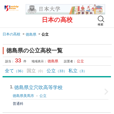
日本の高校
検索
日本の高校
徳島県
公立
徳島県の公立高校一覧
33
徳島県
公立
該当：
件
地域表示：
設置者：
全て
国立
公立
私立
（36）
（0）
（33）
（3）
1
徳島県立穴吹高等学校
徳島県美馬市
公立
普通科