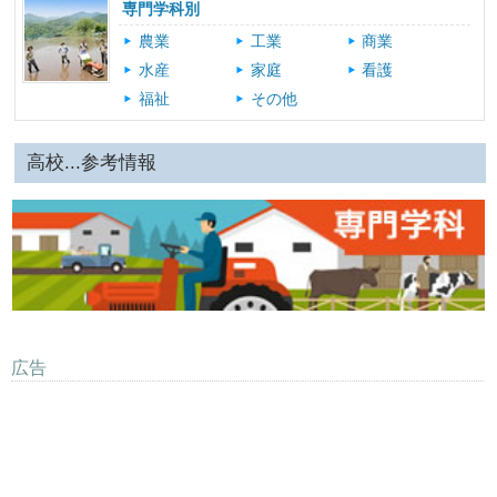
専門学科別
農業
工業
商業
水産
家庭
看護
福祉
その他
高校...参考情報
広告