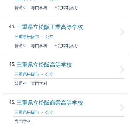
普通科
専門学科
＊
定時制あり
44
三重県立松阪工業高等学校
三重県松阪市
公立
普通科
専門学科
＊
定時制あり
45
三重県立松阪高等学校
三重県松阪市
公立
普通科
専門学科
46
三重県立松阪商業高等学校
三重県松阪市
公立
専門学科