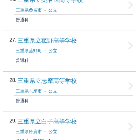
三重県桑名市
公立
普通科
27
三重県立菰野高等学校
三重県菰野町
公立
普通科
28
三重県立志摩高等学校
三重県志摩市
公立
普通科
29
三重県立白子高等学校
三重県鈴鹿市
公立