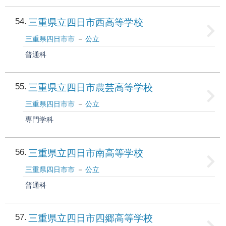
54
三重県立四日市西高等学校
三重県四日市市
公立
普通科
55
三重県立四日市農芸高等学校
三重県四日市市
公立
専門学科
56
三重県立四日市南高等学校
三重県四日市市
公立
普通科
57
三重県立四日市四郷高等学校