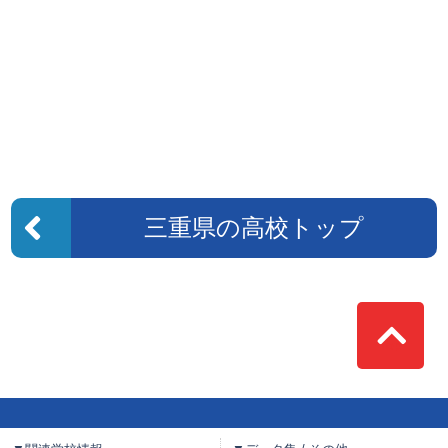
三重県の高校トップ
Top