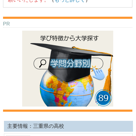
PR
主要情報：三重県の高校