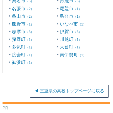
桑名市
鈴鹿市
（5）
（6）
名張市
尾鷲市
（2）
（1）
亀山市
鳥羽市
（2）
（1）
熊野市
いなべ市
（1）
（1）
志摩市
伊賀市
（3）
（6）
菰野町
川越町
（1）
（1）
多気町
大台町
（1）
（1）
度会町
南伊勢町
（1）
（1）
御浜町
（1）
◀ 三重県の高校トップページに戻る
PR