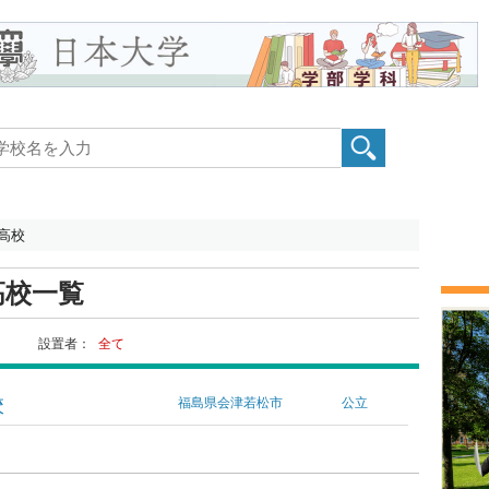
高校
高校一覧
設置者：
全て
校
福島県会津若松市
公立