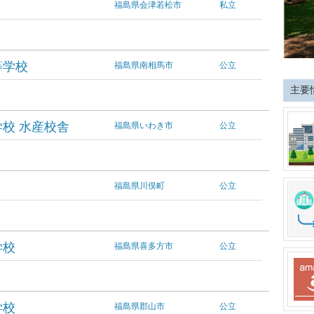
福島県会津若松市
私立
等学校
福島県南相馬市
公立
主要
校 水産校舎
福島県いわき市
公立
福島県川俣町
公立
学校
福島県喜多方市
公立
学校
福島県郡山市
公立