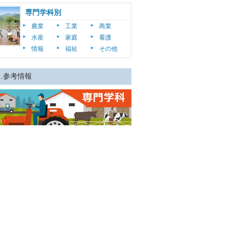
専門学科別
農業
工業
商業
水産
家庭
看護
情報
福祉
その他
..参考情報