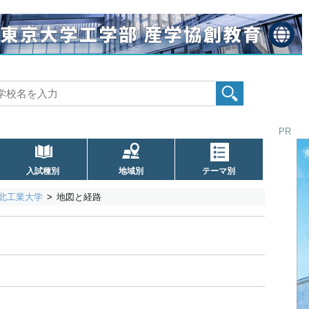
PR
入試種別
地域別
テーマ別
北工業大学
地図と経路