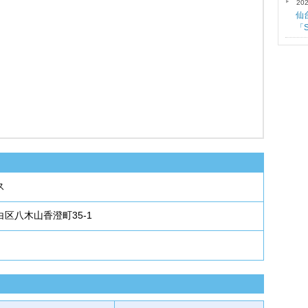
202
仙
「
ス
区八木山香澄町35-1