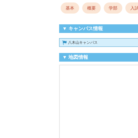
基本
概要
学部
入
▼ キャンパス情報
八木山キャンパス
▼ 地図情報