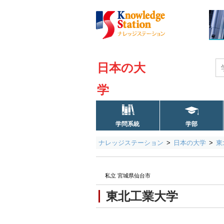
日本の大
学
学問系統
学部
ナレッジステーション
日本の大学
東
私立 宮城県仙台市
東北工業大学