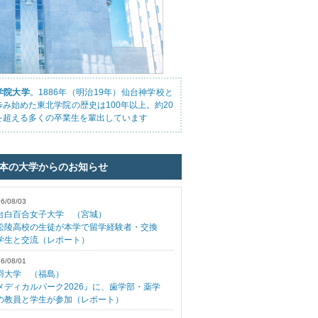
学院大学
。1886年（明治19年）仙台神学校と
歩み始めた東北学院の歴史は100年以上。約20
を超える多くの卒業生を輩出しています
日本の大学からのお知らせ
6/08/03
台白百合女子大学 （宮城）
松陵高校の生徒が本学で留学経験者・交換
学生と交流（レポート）
6/08/01
羽大学 （福島）
メディカルパーク2026』に、歯学部・薬学
の教員と学生が参加（レポート）