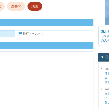
試
過去問
地図
東北
長町キャンパス
して
万人
▼ 
202
仙
泉
留
202
奥
『
部