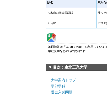
駅名
駅から
八木山動物公園駅駅
徒歩 約
仙台駅
バス 約
地図情報は「Google Map」を利用して
学校見学などの時に便利です。
▼ 目次：東北工業大学
大学案内トップ
学部学科
過去入試問題