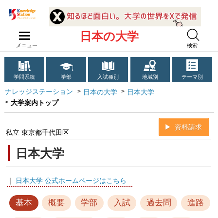
日本の大学
メニュー
検索
学問系統
学部
入試種別
地域別
テーマ別
ナレッジステーション
日本の大学
日本大学
大学案内トップ
資料請求
私立 東京都千代田区
日本大学
｜
日本大学 公式ホームページはこちら
基本
概要
学部
入試
過去問
進路