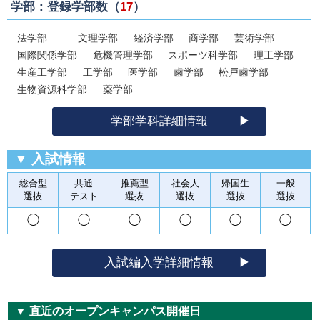
学部：登録学部数（
17
）
法学部
文理学部
経済学部
商学部
芸術学部
国際関係学部
危機管理学部
スポーツ科学部
理工学部
生産工学部
工学部
医学部
歯学部
松戸歯学部
生物資源科学部
薬学部
学部学科詳細情報
▼ 入試情報
総合型
共通
推薦型
社会人
帰国生
一般
選抜
テスト
選抜
選抜
選抜
選抜
◯
◯
◯
◯
◯
◯
入試編入学詳細情報
▼ 直近のオープンキャンパス開催日