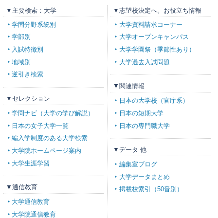
▼主要検索：大学
▼志望校決定へ。お役立ち情報
学問分野系統別
大学資料請求コーナー
学部別
大学オープンキャンパス
入試特徴別
大学学園祭（季節性あり）
地域別
大学過去入試問題
逆引き検索
▼関連情報
▼セレクション
日本の大学校（官庁系）
学問ナビ（大学の学び解説）
日本の短期大学
日本の女子大学一覧
日本の専門職大学
編入学制度のある大学検索
▼データ 他
大学院ホームページ案内
大学生涯学習
編集室ブログ
大学データまとめ
▼通信教育
掲載校索引（50音別）
大学通信教育
大学院通信教育