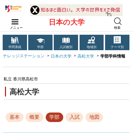
日本の大学
メニュー
検索
学問系統
学部
入試種別
地域別
テーマ別
ナレッジステーション
日本の大学
高松大学
学部学科情報
私立 香川県高松市
高松大学
基本
概要
学部
入試
地図