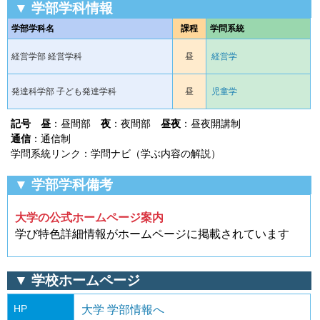
▼ 学部学科情報
学部学科名
課程
学問系統
経営学部 経営学科
昼
経営学
発達科学部 子ども発達学科
昼
児童学
記号
昼
：昼間部
夜
：夜間部
昼夜
：昼夜開講制
通信
：通信制
学問系統リンク：学問ナビ（学ぶ内容の解説）
▼ 学部学科備考
大学の公式ホームページ案内
学び特色詳細情報がホームページに掲載されています
▼ 学校ホームページ
HP
大学 学部情報へ