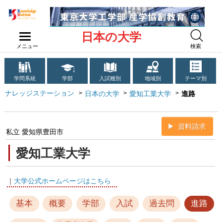
日本の大学
メニュー
検索
学問系統
学部
入試種別
地域別
テーマ別
ナレッジステーション
日本の大学
愛知工業大学
進路
資料請求
私立 愛知県豊田市
愛知工業大学
｜
大学公式ホームページはこちら
基本
概要
学部
入試
過去問
進路