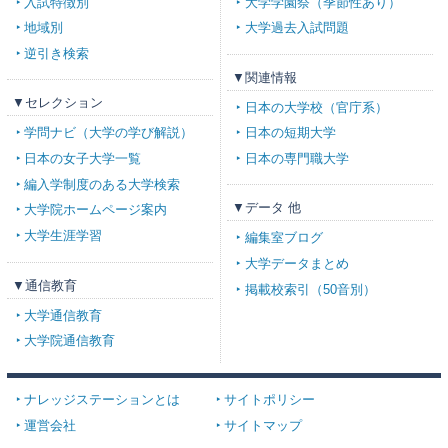
入試特徴別
大学学園祭（季節性あり）
地域別
大学過去入試問題
逆引き検索
▼関連情報
▼セレクション
日本の大学校（官庁系）
学問ナビ（大学の学び解説）
日本の短期大学
日本の女子大学一覧
日本の専門職大学
編入学制度のある大学検索
▼データ 他
大学院ホームページ案内
大学生涯学習
編集室ブログ
大学データまとめ
▼通信教育
掲載校索引（50音別）
大学通信教育
大学院通信教育
ナレッジステーションとは
サイトポリシー
運営会社
サイトマップ