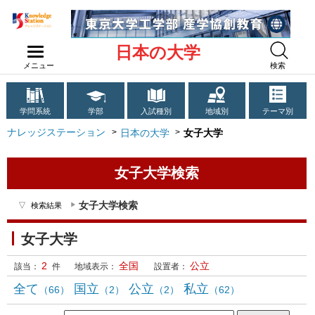
日本の大学
メニュー
検索
学問系統
学部
入試種別
地域別
テーマ別
ナレッジステーション
日本の大学
女子大学
女子大学検索
女子大学検索
検索結果
女子大学
2
全国
公立
該当：
件
地域表示：
設置者：
全て
国立
公立
私立
（66）
（2）
（2）
（62）