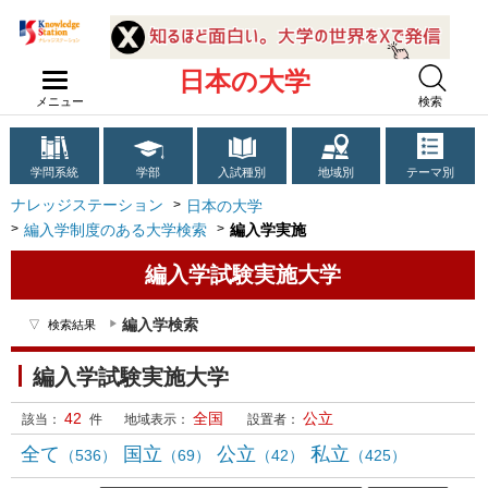
日本の大学
メニュー
検索
学問系統
学部
入試種別
地域別
テーマ別
ナレッジステーション
日本の大学
編入学制度のある大学検索
編入学実施
編入学試験実施大学
編入学検索
検索結果
編入学試験実施大学
42
全国
公立
該当：
件
地域表示：
設置者：
全て
国立
公立
私立
（536）
（69）
（42）
（425）