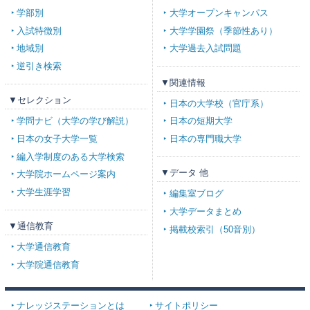
学部別
大学オープンキャンパス
入試特徴別
大学学園祭（季節性あり）
地域別
大学過去入試問題
逆引き検索
▼関連情報
▼セレクション
日本の大学校（官庁系）
学問ナビ（大学の学び解説）
日本の短期大学
日本の女子大学一覧
日本の専門職大学
編入学制度のある大学検索
▼データ 他
大学院ホームページ案内
大学生涯学習
編集室ブログ
大学データまとめ
▼通信教育
掲載校索引（50音別）
大学通信教育
大学院通信教育
ナレッジステーションとは
サイトポリシー