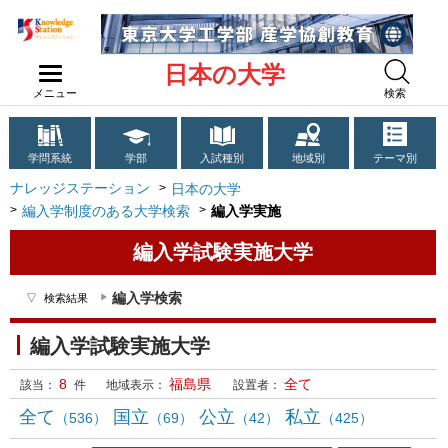
日本の大学
メニュー
検索
学問系統
学部
入試種別
地域別
テーマ別
ナレッジステーション
日本の大学
編入学制度のある大学検索
編入学実施
編入学試験実施大学
編入学検索
検索結果
編入学試験実施大学
8
福島県
全て
該当：
件
地域表示：
設置者：
全て
国立
公立
私立
（536）
（69）
（42）
（425）